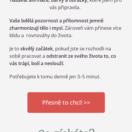
nasávat afirmace, barvy a obrázky,
které jsem pro
vás připravila.
Vaše bdělá pozornost a přítomnost jemně
zharmonizují tělo i mysl.
Zároveň vám přinese více
klidu a rovnováhy do života.
Je to
skvělý začátek
, pokud jste se rozhodli na
sobě pracovat a
odstranit ze svého života to, co
vás trápí, bolí a neslouží.
Potřebujete k tomu denně jen 3–5 minut.
Přesně to chci! >>