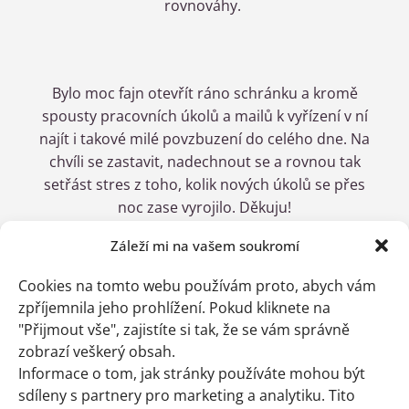
rovnováhy.
Bylo moc fajn otevřít ráno schránku a kromě
spousty pracovních úkolů a mailů k vyřízení v ní
najít i takové milé povzbuzení do celého dne. Na
chvíli se zastavit, nadechnout se a rovnou tak
setřást stres z toho, kolik nových úkolů se přes
noc zase vyrojilo. Děkuju!
Záleží mi na vašem soukromí
Petra VYmětalová
https://pocitacovablondyna.cz/
Cookies na tomto webu používám proto, abych vám
zpříjemnila jeho prohlížení. Pokud kliknete na
Týden uběhl jako voda. Děkuji za podporu Vašich
"Přijmout vše", zajistíte si tak, že se vám správně
léčivých zdrojů. Zastavení ve světě plných
zobrazí veškerý obsah.
problémů s nimi opravdu funguje.
Informace o tom, jak stránky používáte mohou být
sdíleny s partnery pro marketing a analytiku. Tito