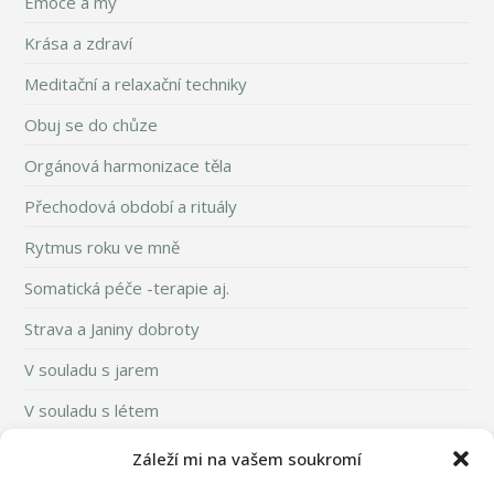
Emoce a my
Krása a zdraví
Meditační a relaxační techniky
Obuj se do chůze
Orgánová harmonizace těla
Přechodová období a rituály
Rytmus roku ve mně
Somatická péče -terapie aj.
Strava a Janiny dobroty
V souladu s jarem
V souladu s létem
V souladu s podzimem
Záleží mi na vašem soukromí
V souladu se zimou